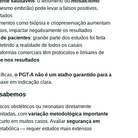
ente saudáveis
: o fenômeno do
mosaicismo
esmo embrião) pode levar a falsos positivos,
rtados
imentos como biópsia e criopreservação aumentam
os, impactar negativamente os resultados
 de pacientes
: grande parte dos estudos foi feita
etindo a realidade de todos os casais
taformas comerciais têm protocolos e limiares de
de nos resultados
íficas,
o PGT-A não é um atalho garantido para a
ase em indicação clara.
e sabemos
scos obstétricos ou neonatais diretamente
imitadas, com
variação metodológica importante
curto em muitos casos. Avaliar
segurança em
metabólica — requer estudos mais extensos