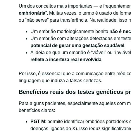
Um dos conceitos mais importantes — e frequentement
embrionária
”. Muitas vezes, o termo é usado de form
ou “não serve” para transferência. Na realidade, iss
Um embrião morfologicamente bonito
não é ne
Um embrião com alterações detectadas em test
potencial de gerar uma gestação saudável
.
A ideia de que um embrião é “viável” ou “inviáve
reflete a incerteza real envolvida
Por isso, é essencial que a comunicação entre médicos
linguagem que induza a falsas certezas.
Benefícios reais dos testes genéticos p
Para alguns pacientes, especialmente aqueles com mai
benefícios claros:
PGT-M
: permite identificar embriões portadores
doenças ligadas ao X). Isso reduz significativam