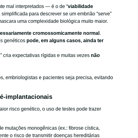
e mal interpretados — é o de “
viabilidade
a simplificada para descrever se um embrião “serve”
o mascara uma complexidade biológica muito maior.
cessariamente cromossomicamente normal
.
es genéticos
pode, em alguns casos, ainda ter
l” cria expectativas rígidas e muitas vezes
não
, embriologistas e pacientes seja precisa, evitando
ré-implantacionais
or risco genético, o uso de testes pode trazer
 de mutações monogênicas (ex.: fibrose cística,
ente o risco de transmitir doenças hereditárias