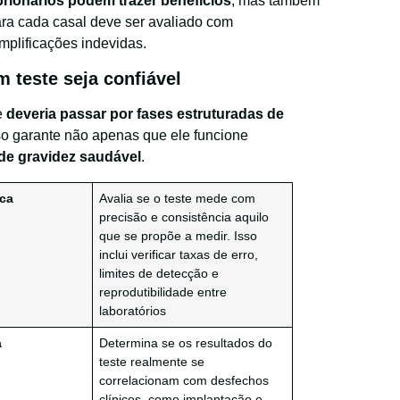
rionários podem trazer benefícios
, mas também
ra cada casal deve ser avaliado com
plificações indevidas.
 teste seja confiável
le
deveria passar por fases estruturadas de
o garante não apenas que ele funcione
de gravidez saudável
.
ica
Avalia se o teste mede com
precisão e consistência aquilo
que se propõe a medir. Isso
inclui verificar taxas de erro,
limites de detecção e
reprodutibilidade entre
laboratórios
a
Determina se os resultados do
teste realmente se
correlacionam com desfechos
clínicos, como implantação e