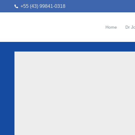
+55 (43) 99841-0318
Home
Dr J