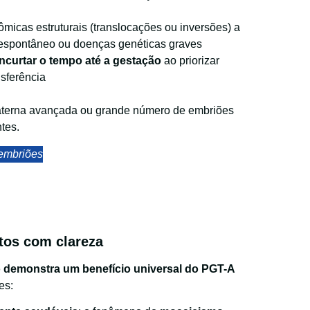
ômicas estruturais (translocações ou inversões) a
 espontâneo ou doenças genéticas graves
ncurtar o tempo até a gestação
ao priorizar
sferência
aterna avançada ou grande número de embriões
tes.
 embriões
itos com clareza
não demonstra um benefício universal do PGT-A
es: