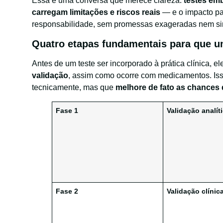
Essa é uma conversa que merece clareza:
testes emb
carregam limitações e riscos reais
— e o impacto pa
responsabilidade, sem promessas exageradas nem sim
Quatro etapas fundamentais para que um
Antes de um teste ser incorporado à prática clínica, e
validação
, assim como ocorre com medicamentos. Iss
tecnicamente, mas que
melhore de fato as chances 
Fase 1
Validação analít
Fase 2
Validação clínic