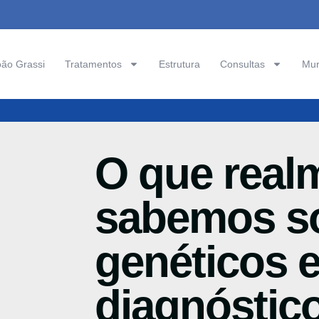
oão Grassi
Tratamentos
Estrutura
Consultas
Mur
O que real
sabemos so
genéticos 
diagnóstic