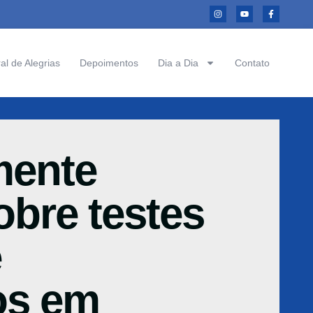
al de Alegrias
Depoimentos
Dia a Dia
Contato
mente
bre testes
e
os em