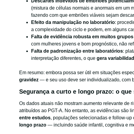
Descartes indevidos de embriões potencialm
(mistura de células normais e anormais em um m
fazendo com que embriões viáveis sejam desca
Efeito da manipulação no laboratório
: proced
a complexidade do ciclo e podem, em alguns cas
Falta de evidência robusta em muitos grupos
com mulheres jovens e bom prognóstico, não refl
Falta de padronização entre laboratórios
: pla
interpretação diferentes, o que
gera variabilida
Em resumo: embora possa ser útil em situações espec
gravidez
— e seu uso deve ser individualizado, com b
Segurança a curto e longo prazo: o qu
Os dados atuais não mostram aumento relevante de ri
atribuídos ao PGT-A. No entanto, as evidências são l
entre estudos
, populações selecionadas e follow-up 
longo prazo
— incluindo saúde infantil, cognitiva e 