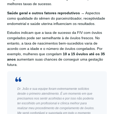
melhores taxas de sucesso.
Saúde geral e outros fatores reprodutivos
→ Aspectos
como qualidade do sêmen do parceiro/doador, receptividade
endometrial e saúde uterina influenciam os resultados.
Estudos indicam que a taxa de sucesso da FIV com óvulos
congelados pode ser semelhante à de óvulos frescos. No
entanto, a taxa de nascimentos bem-sucedidos varia de
acordo com a idade e o número de óvulos congelados. Por
exemplo, mulheres que congelam
10 a 15 óvulos até os 35
anos
aumentam suas chances de conseguir uma gestação
futura.
Dr. João e sua equipe foram extremamente solícitos
desde o primeiro atendimento. É um momento em que
precisamos nos sentir acolhidas e por isso não poderia
ter escolhido um profissional e clínica melhor para
realizar meu procedimento de congelamento de óvulos.
Me senti confortável e suportada em todo o momento