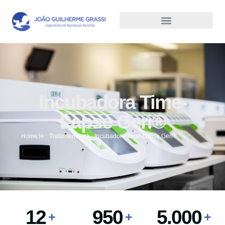
Incubadora Time-
Lapse Geri®
Home
Tratamentos
Incubadora Time-Lapse Geri®
12
950
5.000
+
+
+