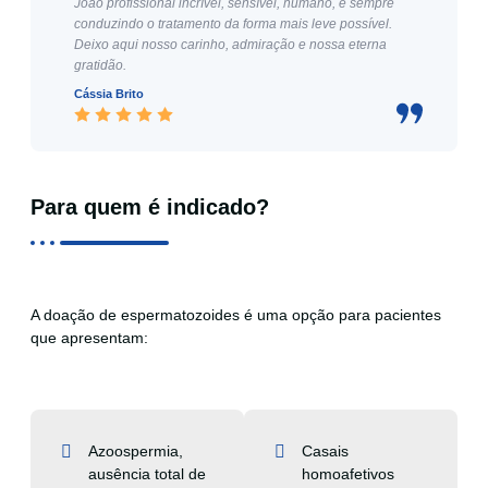
João profissional incrível, sensível, humano, e sempre
conduzindo o tratamento da forma mais leve possível.
Deixo aqui nosso carinho, admiração e nossa eterna
gratidão.
Cássia Brito
Para quem é indicado?
A doação de espermatozoides é uma opção para pacientes
que apresentam:
Azoospermia,
Casais
ausência total de
homoafetivos