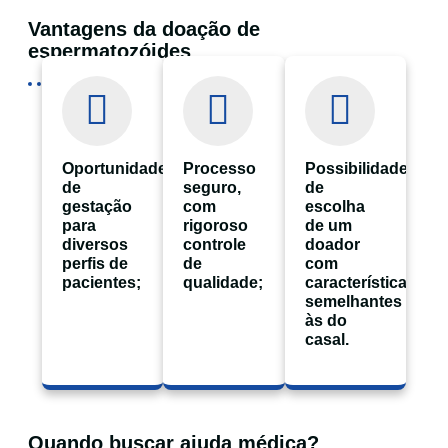
Vantagens da doação de
espermatozóides
Oportunidade
Processo
Possibilidade
de
seguro,
de
gestação
com
escolha
para
rigoroso
de um
diversos
controle
doador
perfis de
de
com
pacientes;
qualidade;
características
semelhantes
às do
casal.
Quando buscar ajuda médica?