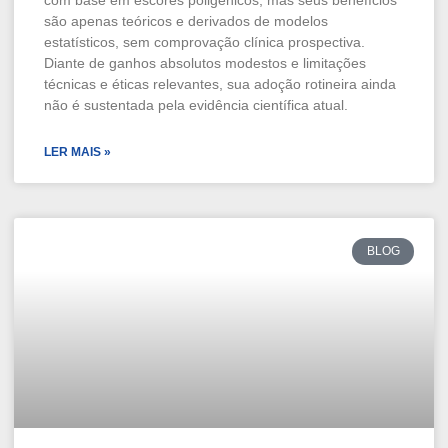
com base em escores poligênicos, mas seus benefícios
são apenas teóricos e derivados de modelos
estatísticos, sem comprovação clínica prospectiva.
Diante de ganhos absolutos modestos e limitações
técnicas e éticas relevantes, sua adoção rotineira ainda
não é sustentada pela evidência científica atual.
LER MAIS »
BLOG