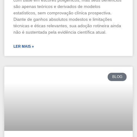
com base em escores poligênicos, mas seus benefícios
são apenas teóricos e derivados de modelos
estatísticos, sem comprovação clínica prospectiva.
Diante de ganhos absolutos modestos e limitações
técnicas e éticas relevantes, sua adoção rotineira ainda
não é sustentada pela evidência científica atual.
LER MAIS »
BLOG