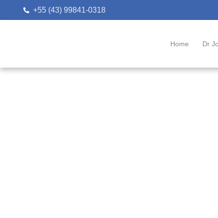
+55 (43) 99841-0318
Home
Dr J
Ho