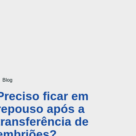
Blog
Preciso ficar em
repouso após a
transferência de
embriões?