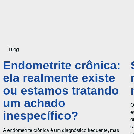
Blog
Endometrite crônica:
ela realmente existe
ou estamos tratando
um achado
O
inespecífico?
e
d
s
A endometrite crônica é um diagnóstico frequente, mas
c