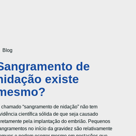
Blog
Sangramento de
nidação existe
mesmo?
 chamado “sangramento de nidação” não tem
vidência científica sólida de que seja causado
iretamente pela implantação do embrião. Pequenos
angramentos no início da gravidez são relativamente
omuns e podem ocorrer mesmo em gestações que