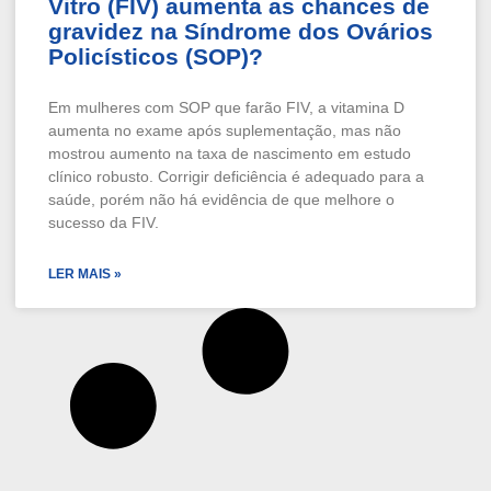
Vitro (FIV) aumenta as chances de
gravidez na Síndrome dos Ovários
Policísticos (SOP)?
Em mulheres com SOP que farão FIV, a vitamina D
aumenta no exame após suplementação, mas não
mostrou aumento na taxa de nascimento em estudo
clínico robusto. Corrigir deficiência é adequado para a
saúde, porém não há evidência de que melhore o
sucesso da FIV.
LER MAIS »