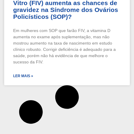
Vitro (FIV) aumenta as chances de
gravidez na Síndrome dos Ovários
Policísticos (SOP)?
Em mulheres com SOP que farão FIV, a vitamina D
aumenta no exame após suplementação, mas não
mostrou aumento na taxa de nascimento em estudo
clínico robusto. Corrigir deficiência é adequado para a
saúde, porém não há evidência de que melhore o
sucesso da FIV.
LER MAIS »