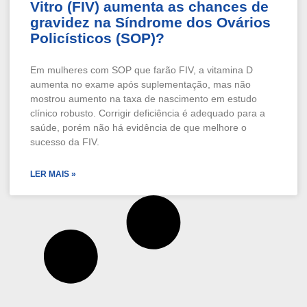
Vitro (FIV) aumenta as chances de
gravidez na Síndrome dos Ovários
Policísticos (SOP)?
Em mulheres com SOP que farão FIV, a vitamina D
aumenta no exame após suplementação, mas não
mostrou aumento na taxa de nascimento em estudo
clínico robusto. Corrigir deficiência é adequado para a
saúde, porém não há evidência de que melhore o
sucesso da FIV.
LER MAIS »