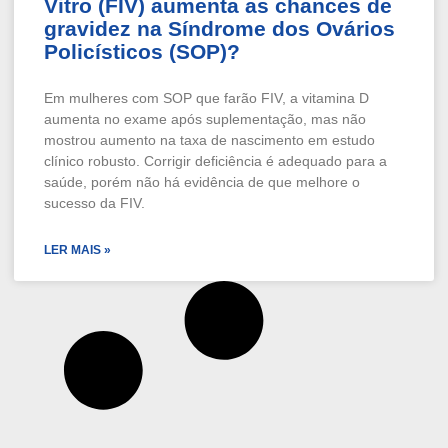
Vitro (FIV) aumenta as chances de
gravidez na Síndrome dos Ovários
Policísticos (SOP)?
Em mulheres com SOP que farão FIV, a vitamina D
aumenta no exame após suplementação, mas não
mostrou aumento na taxa de nascimento em estudo
clínico robusto. Corrigir deficiência é adequado para a
saúde, porém não há evidência de que melhore o
sucesso da FIV.
LER MAIS »