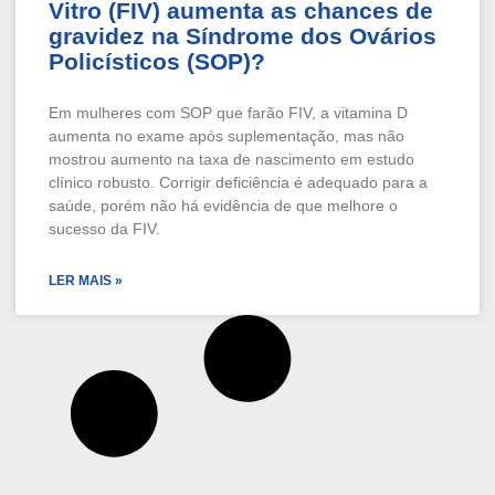
Vitro (FIV) aumenta as chances de
gravidez na Síndrome dos Ovários
Policísticos (SOP)?
Em mulheres com SOP que farão FIV, a vitamina D
aumenta no exame após suplementação, mas não
mostrou aumento na taxa de nascimento em estudo
clínico robusto. Corrigir deficiência é adequado para a
saúde, porém não há evidência de que melhore o
sucesso da FIV.
LER MAIS »