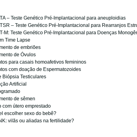
A – Teste Genético Pré-Implantacional para aneuploidias
SR – Teste Genético Pré-Implantacional para Rearranjos Estru
-M: Teste Genético Pré-Implantacional para Doenças Monogê
em Time Lapse
mento de embriões
mento de Óvulos
tos para casais homoafetivos femininos
ntos com doação de Espermatozoides
 Biópsia Testiculares
ão Artificial
rogramado
mento de sêmen
 com útero emprestado
el escolher sexo do bebê?
K: vilãs ou aliadas na fertilidade?