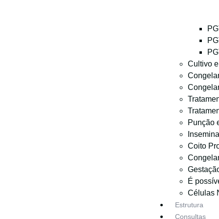
PGT
PGT
PGT
Cultivo 
Congela
Congela
Tratamen
Tratame
Punção e
Inseminaç
Coito P
Congela
Gestação
É possív
Células N
Estrutura
Consultas