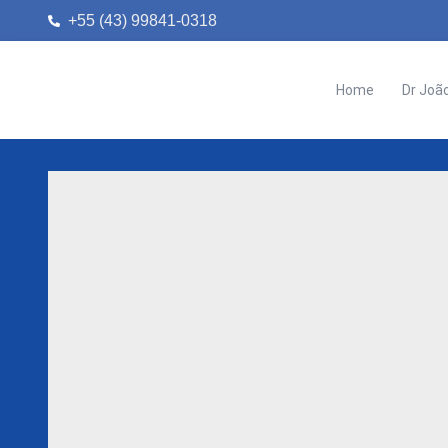
+55 (43) 99841-0318
Home
Dr Joã