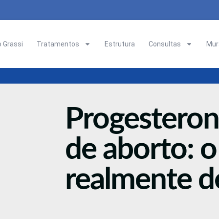
o Grassi
Tratamentos
Estrutura
Consultas
Mura
Progesteron
de aborto: o
realmente d