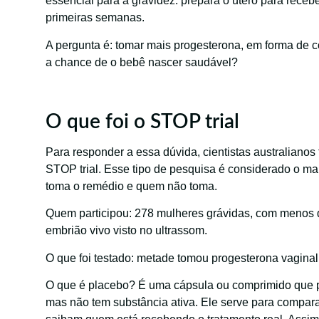
essencial para a gravidez: prepara o útero para receb
primeiras semanas.
A pergunta é: tomar mais progesterona, em forma de 
a chance de o bebê nascer saudável?
O que foi o STOP trial
Para responder a essa dúvida, cientistas australiano
STOP trial. Esse tipo de pesquisa é considerado o ma
toma o remédio e quem não toma.
Quem participou: 278 mulheres grávidas, com menos
embrião vivo visto no ultrassom.
O que foi testado: metade tomou progesterona vaginal
O que é placebo? É uma cápsula ou comprimido que p
mas não tem substância ativa. Ele serve para compar