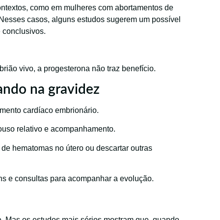
ontextos, como em mulheres com abortamentos de
 Nesses casos, alguns estudos sugerem um possível
 conclusivos.
ão vivo, a progesterona não traz benefício.
ando na gravidez
imento cardíaco embrionário.
ouso relativo e acompanhamento.
 de hematomas no útero ou descartar outras
ns e consultas para acompanhar a evolução.
e. Mas os estudos mais sérios mostram que, quando