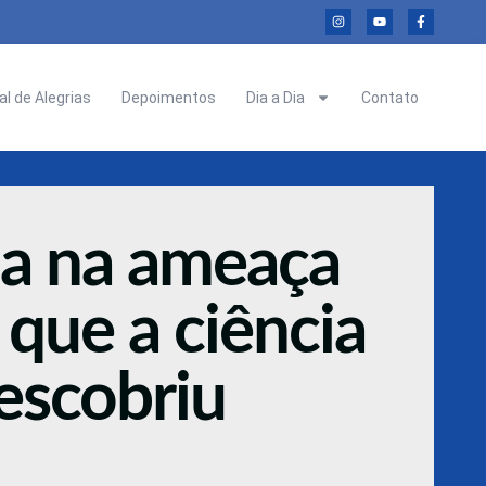
l de Alegrias
Depoimentos
Dia a Dia
Contato
a na ameaça
 que a ciência
escobriu