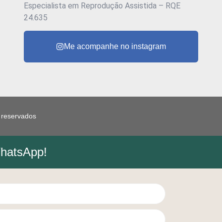
Especialista em Reprodução Assistida – RQE
24.635
Me acompanhe no instagram
s reservados
WhatsApp!