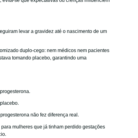
 evita-se que expectativas ou crenças influenciem
eguiram levar a gravidez até o nascimento de um
ndomizado duplo-cego: nem médicos nem pacientes
tava tomando placebo, garantindo uma
progesterona.
placebo.
progesterona não fez diferença real.
 para mulheres que já tinham perdido gestações
io.