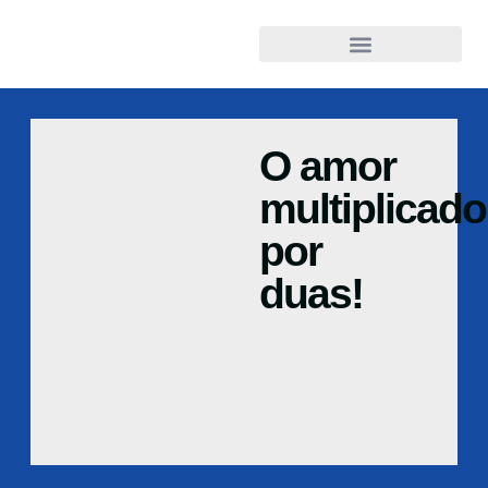
O amor
multiplicado
por
duas!